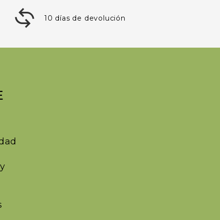
10 días de devolución
E
idad
 y
s