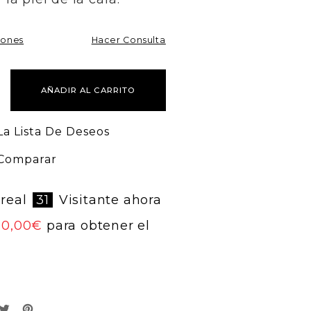
iones
Hacer Consulta
AÑADIR AL CARRITO
La Lista De Deseos
 Comparar
real
31
Visitante ahora
60,00
€
para obtener el