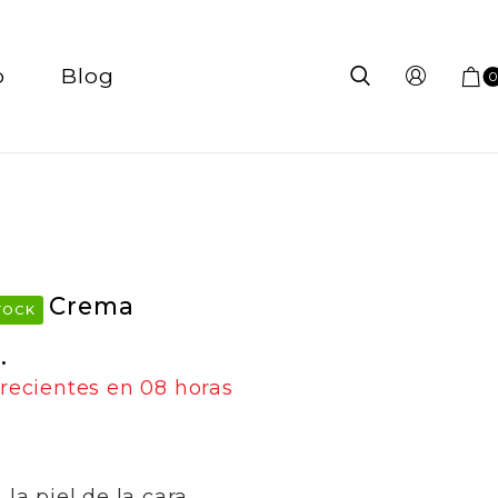
o
Blog
Crema
TOCK
.
recientes en
08 horas
a piel de la cara.