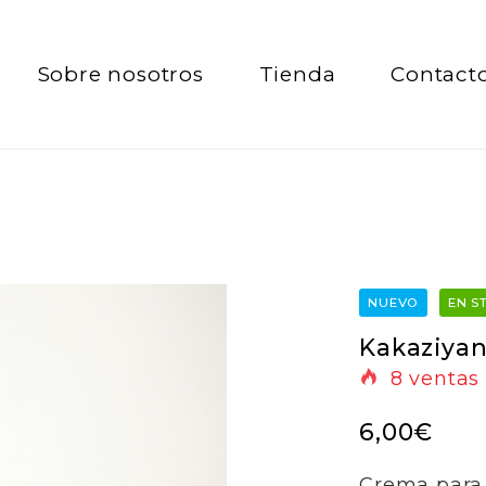
Sobre nosotros
Tienda
Contact
NUEVO
EN S
Kakaziyan
8
ventas 
6,00
€
Crema para l