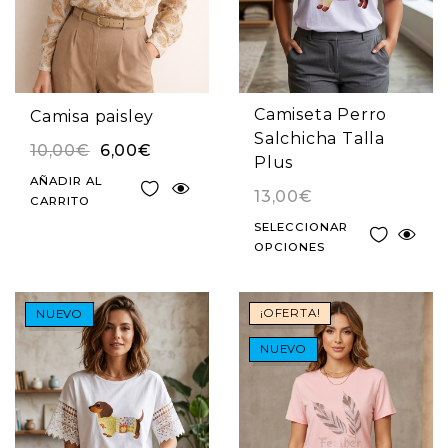
Camiseta Perro
Camisa paisley
Salchicha Talla
10,00
€
6,00
€
Plus
AÑADIR AL
13,00
€
CARRITO
SELECCIONAR
OPCIONES
¡OFERTA!
NUEVO
NUEVO