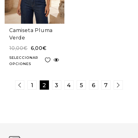
Camiseta Pluma
Verde
10,00
€
6,00
€
SELECCIONAR
OPCIONES
1
2
3
4
5
6
7